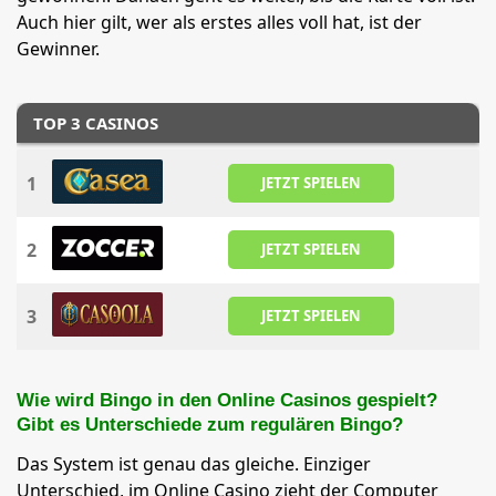
Auch hier gilt, wer als erstes alles voll hat, ist der
Gewinner.
TOP 3 CASINOS
1
JETZT SPIELEN
2
JETZT SPIELEN
3
JETZT SPIELEN
Wie wird Bingo in den Online Casinos gespielt?
Gibt es Unterschiede zum regulären Bingo?
Das System ist genau das gleiche. Einziger
Unterschied, im Online Casino zieht der Computer