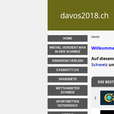
davos2018.ch
Home
HOME
Willkomme
WIEVIEL VERDIENT MAN
IN DER SCHWEIZ
Auf diesem
KINDERSKI VERLEIH
Schweiz
un
CASINO777.CH
SKIGEBIETE
DIE BES
WETTANBIETER
SCHWEIZ
1
SPORTWETTEN
ÖSTERREICH