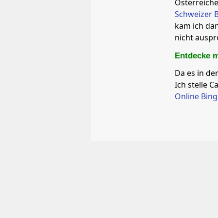
Österreicher
Schweizer 
kam ich dan
nicht auspr
Entdecke m
Da es in de
Ich stelle C
Online Bin