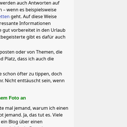
l werden auch Antworten auf
n – wenn es beispielsweise
etten
geht. Auf diese Weise
eressante Informationen
 gut vorbereitet in den Urlaub
begeisterte gibt es dafür auch
e posten oder von Themen, die
 Platz, dass ich auch die
e schon öfter zu tippen, doch
. Nicht enttäuscht sein, wenn
.
nem Foto an
gte mal jemand, warum ich einen
 jemand. Ja, das tut es. Viele
 ein Blog über einen