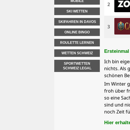
MOBILE
2
SKI WETTEN
SKIFAHREN IN DAVOS
3
ONLINE BINGO
ROULETTE LERNEN
Ersteinmal
WETTEN SCHWEIZ
Ich bin eig
SPORTWETTEN
nichts. Als
SCHWEIZ LEGAL
schönen Ber
Im Winter g
froh über f
so eine Sac
sind und ni
noch Zeit f
Hier erhalt