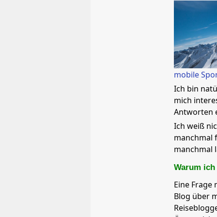
mobile Spo
Ich bin nat
mich intere
Antworten 
Ich weiß ni
manchmal fa
manchmal l
Warum ich 
Eine Frage 
Blog über m
Reiseblogge