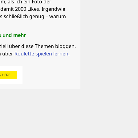
m, als ich ein Foto der
e damit 2000 Likes. Irgendwie
es schließlich genug – warum
s und mehr
ziell über diese Themen bloggen.
ch über
Roulette spielen lernen
,