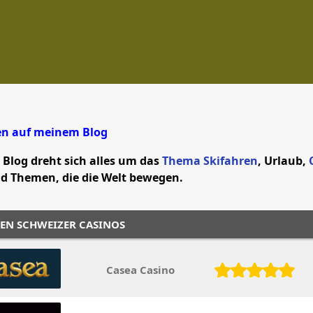
n auf meinem Blog
 Blog dreht sich alles um das
Thema Skifahren
, Urlaub,
d Themen, die die Welt bewegen.
TEN SCHWEIZER CASINOS
Casea Casino